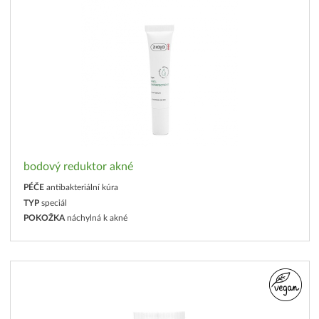
bodový reduktor akné
PÉČE
antibakteriální kúra
TYP
speciál
POKOŽKA
náchylná k akné