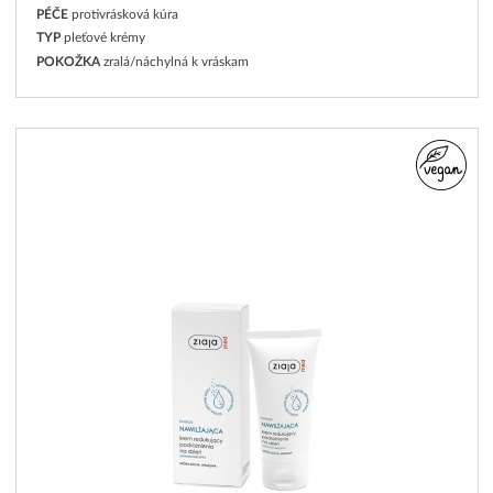
PÉČE
protivrásková kúra
TYP
pleťové krémy
POKOŽKA
zralá/náchylná k vráskam