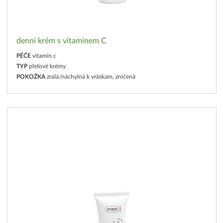
denní krém s vitamínem C
PÉČE
vitamín c
TYP
pleťové krémy
POKOŽKA
zralá/náchylná k vráskam, zničená