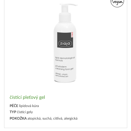
čístící pleťový gel
PÉČE
lipidová kúra
TYP
čistící gely
POKOŽKA
atopická, suchá, citlivá, alergická