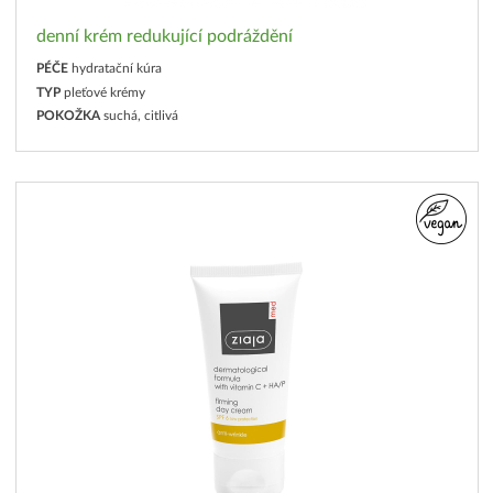
denní krém redukující podráždění
PÉČE
hydratační kúra
TYP
pleťové krémy
POKOŽKA
suchá, citlivá