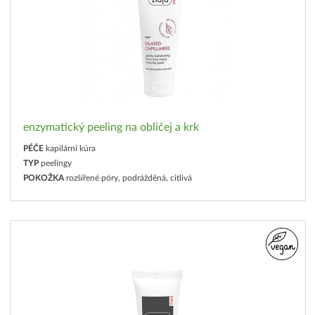
enzymatický peeling na obličej a krk
PÉČE
kapilární kúra
TYP
peelingy
POKOŽKA
rozšířené póry, podrážděná, citlivá