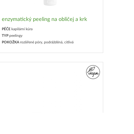
enzymatický peeling na obličej a krk
PÉČE
kapilární kúra
TYP
peelingy
POKOŽKA
rozšířené póry, podrážděná, citlivá