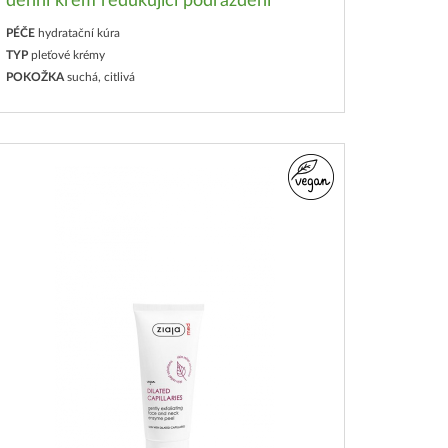
denní krém redukující podráždění
PÉČE
hydratační kúra
TYP
pleťové krémy
POKOŽKA
suchá, citlivá