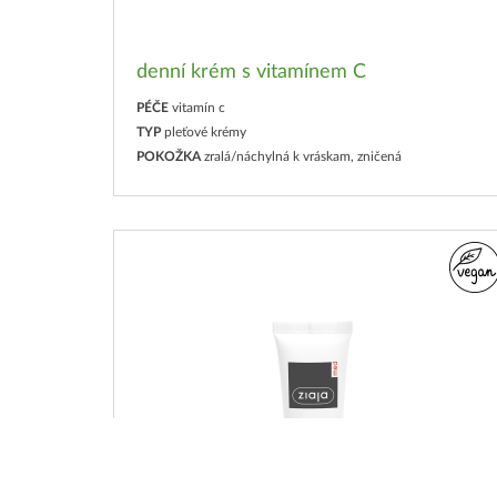
denní krém s vitamínem C
PÉČE
vitamín c
TYP
pleťové krémy
POKOŽKA
zralá/náchylná k vráskam, zničená