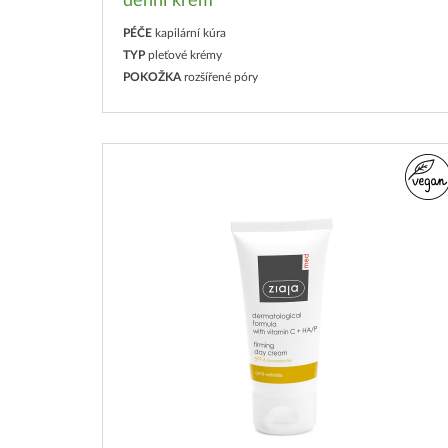
denní krém
PÉČE
kapilární kúra
TYP
pleťové krémy
POKOŽKA
rozšířené póry