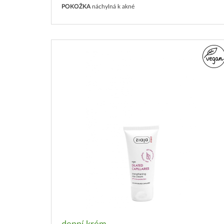
POKOŽKA
náchylná k akné