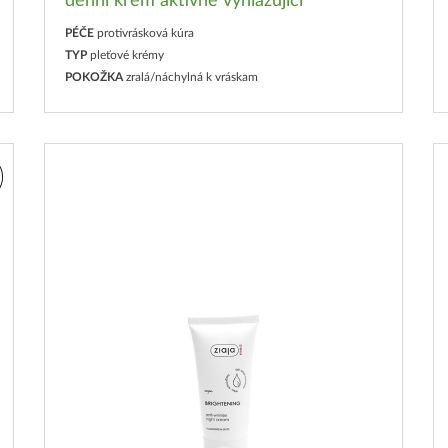
denní krém aktivně vyhlazující
PÉČE
protivrásková kúra
TYP
pleťové krémy
POKOŽKA
zralá/náchylná k vráskam