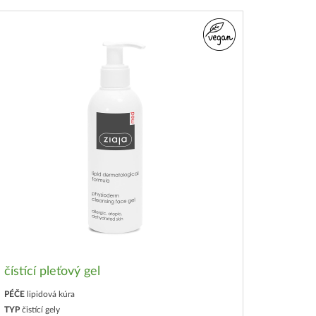
čístící pleťový gel
PÉČE
lipidová kúra
TYP
čistící gely