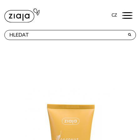
Menu
CZ
PRODEJNY
VÝROBKY
E-SHOP
KONTAKT