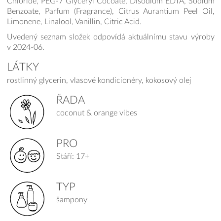
Chloride, PEG-7 Glyceryl Cocoate, Disodium EDTA, Sodium
Benzoate, Parfum (Fragrance), Citrus Aurantium Peel Oil,
Limonene, Linalool, Vanillin, Citric Acid.
Uvedený seznam složek odpovídá aktuálnímu stavu výroby
v 2024-06.
LÁTKY
rostlinný glycerin, vlasové kondicionéry, kokosový olej
ŘADA
coconut & orange vibes
PRO
Stáří: 17+
TYP
šampony