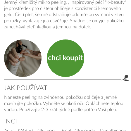
Jemný křemičitý mikro peeling, , inspirovaný péčí "K-beauty",
je prostředek pro čištění obličeje s konzistencí krémového
gelu. Čistí pleť, šetrně odstraňuje odumřelou svrchní vrstvu
pokožky, vyhlazuje ji a osvěžuje. Snadno se omyje, pokožku
zanechává pleť hladkou a jemnou na dotek.
chci koupit
JAK POUŽÍVAT
Naneste peeling na zvlhčenou pokožku obličeje a jemně
product.label.guide
masírujte pokožku. Vyhněte se okolí očí. Opláchněte teplou
vodou. Používejte 2-3 krát týdně podle potřeb Vaší pleti.
INCI
Aqua (Water), Glycerin, Decyl Glucoside, Dimethicone,