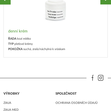
denní krém
ŘADA
kozí mléko
TYP
pleťové krémy
POKOŽKA
suchá, zralá/náchylná k vráskam
VÝROBKY
SPOLEČNOST
ZIAJA
OCHRANA OSOBNÍCH ÚDAJŮ
ZIAJA MED