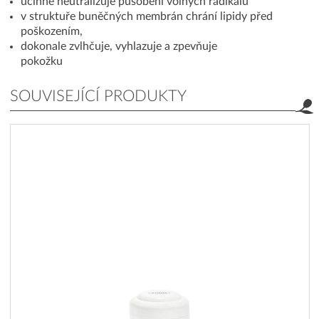
účinně neutralizuje působení volných radikálů
v struktuře buněčných membrán chrání lipidy před
poškozením,
dokonale zvlhčuje, vyhlazuje a zpevňuje
pokožku
SOUVISEJÍCÍ PRODUKTY