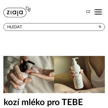
Menu
CZ
PRODEJNY
VÝROBKY
E-SHOP
KONTAKT
kozí mléko pro TEBE