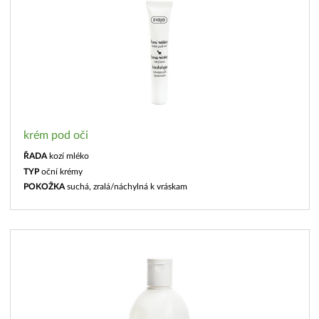
krém pod oči
ŘADA
kozí mléko
TYP
oční krémy
POKOŽKA
suchá, zralá/náchylná k vráskam