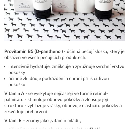
Provitamín B5 (D-panthenol)
- účinná pečují složka, který je
obsažen ve všech pečujících produktech.
intenzivně hydratuje, změkčuje a zpružňuje svrchní vrstvu
pokožky
účinně zklidňuje podráždění a chrání příliš citlivou
pokožku
Vitamin A
- se vyskytuje nejčastěji ve formě retinol-
palmitátu - stimuluje obnovu pokožky a zlepšuje její
strukturu - vyhlazuje vrásky, obnovuje elasticitu pokožky a
zesvětluje přebarvení
Vitamí E
– známý jako „vitamín mládí „