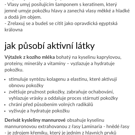
- Vlasy umyj posilujícím šamponem s keratinem, který
jemně umyje pokožku hlavy a zanechá vlasy měkké a hladké
a dodá jim objem.
- Zrelaxuj se a budeš se cítit jako opravdická egyptská
královna
jak působí aktivní látky
Výtažek z kozího mléka
bohatý na kyselinu kaprylovou,
proteiny, minerály a vitamíny – vyzlazuje a hydratuje
pokožku.
stimuluje syntézu kolagenu a elastinu, které aktivují
obnovu pokožky
zvětšuje pružnost pokožky, zabraňuje ochabování,
vyhlazuje vrásky a oddaluje proces stárnutí pokožky
chrání před působením volných radikálů
vyživuje a hydratuje pokožku
Derivát kysleliny mannurové
obsahuje kyselinu
mannuronovou extrahovanou z řasy Laminaria - hnědé řasy
- je zdrojem křemíku, který je jedním z hlavních prvků