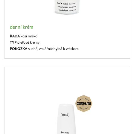
denní krém
ŘADA
kozí mléko
TYP
pleťové krémy
POKOŽKA
suchá, zralá/náchylná k vráskam