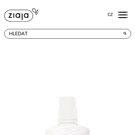
Menu
CZ
PRODEJNY
VÝROBKY
E-SHOP
KONTAKT