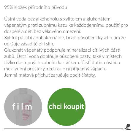
95% složek přírodního původu
Ústní voda bez alkohoholu s xylitolem a glukonátem
vápenatým proti zubnímu kazu ke každodennímu použití pro
dospělé a děti bez věkového omezení.
Xylitol působí antibakteriálně, brzdí působení kyselin tím že
udržuje zásadité pH slin.
Glukonát vápenatý podporuje mineralizaci citlivých částí
zubů. Ústní voda doplňuje působení pasty, také v místech
těžko dostupných zubním kartáčkem. Čistí dutinu ústní a
mezi zubní prostory, redukuje nepříjemný zápach.
Jemná mátová příchuť zaručuje pocit čistoty.
film
chci koupit