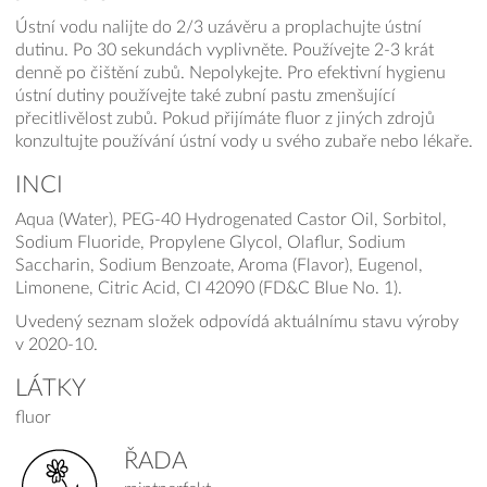
Ústní vodu nalijte do 2/3 uzávěru a proplachujte ústní
dutinu. Po 30 sekundách vyplivněte. Používejte 2-3 krát
denně po čištění zubů. Nepolykejte. Pro efektivní hygienu
ústní dutiny používejte také zubní pastu zmenšující
přecitlivělost zubů. Pokud přijímáte fluor z jiných zdrojů
konzultujte používání ústní vody u svého zubaře nebo lékaře.
INCI
Aqua (Water), PEG-40 Hydrogenated Castor Oil, Sorbitol,
Sodium Fluoride, Propylene Glycol, Olaflur, Sodium
Saccharin, Sodium Benzoate, Aroma (Flavor), Eugenol,
Limonene, Citric Acid, CI 42090 (FD&C Blue No. 1).
Uvedený seznam složek odpovídá aktuálnímu stavu výroby
v 2020-10.
LÁTKY
fluor
ŘADA