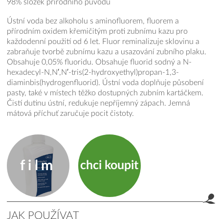
98% složek přírodního původu
Ústní voda bez alkoholu s aminofluorem, fluorem a
přírodním oxidem křemičitým proti zubnímu kazu pro
každodenní použití od 6 let. Fluor reminalizuje sklovinu a
zabraňuje tvorbě zubnímu kazu a usazování zubního plaku.
Obsahuje 0,05% fluoridu. Obsahuje fluorid sodný a N-
hexadecyl-N,N′,N′-tris(2-hydroxyethyl)propan-1,3-
diaminbis(hydrogenfluorid). Ústní voda doplňuje působení
pasty, také v místech těžko dostupných zubním kartáčkem.
Čistí dutinu ústní, redukuje nepříjemný zápach. Jemná
mátová příchuť zaručuje pocit čistoty.
film
chci koupit
JAK POUŽÍVAT