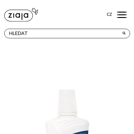
Menu
CZ
PRODEJNY
VÝROBKY
E-SHOP
KONTAKT