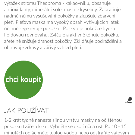
výtažek stromu Theobroma - kakaovníku, obsahuje
antioxidanty, minerální sole, mastné kyseliny. Zabraňuje
nadměrnému vysušování pokožky a zlepšuje zbarvení
pleti. Pleťová maska má vysoký obsah vyživujících látek,
účinně regeneruje pokožku. Poskytuje pokožce hydro
lipidovou rovnováhu. Zvlčuje a aktivně tónuje pokožku,
zřetelně snižuje drsnost pokožky. Zklidňuje podráždění a
obnovuje zdravý a zářivý vzhled pleti.
chci koupit
JAK POUŽÍVAT
1-2 krát týdně naneste silnou vrstvu masky na očištěnou
pokožku tváře a krku. Vyhněte se okolí očí a úst. Po 10 - 15
minutách opláchněte teplou vodou nebo odstraňte vatovým