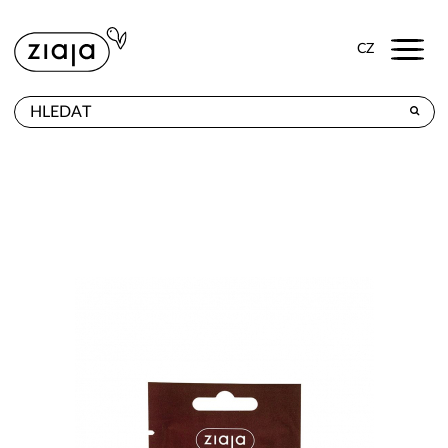
Menu
CZ
PRODEJNY
VÝROBKY
E-SHOP
KONTAKT