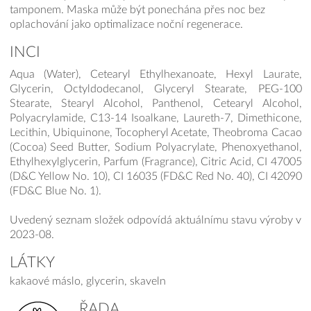
tamponem. Maska může být ponechána přes noc bez
oplachování jako optimalizace noční regenerace.
INCI
Aqua (Water), Cetearyl Ethylhexanoate, Hexyl Laurate,
Glycerin, Octyldodecanol, Glyceryl Stearate, PEG-100
Stearate, Stearyl Alcohol, Panthenol, Cetearyl Alcohol,
Polyacrylamide, C13-14 Isoalkane, Laureth-7, Dimethicone,
Lecithin, Ubiquinone, Tocopheryl Acetate, Theobroma Cacao
(Cocoa) Seed Butter, Sodium Polyacrylate, Phenoxyethanol,
Ethylhexylglycerin, Parfum (Fragrance), Citric Acid, CI 47005
(D&C Yellow No. 10), CI 16035 (FD&C Red No. 40), CI 42090
(FD&C Blue No. 1).
Uvedený seznam složek odpovídá aktuálnímu stavu výroby v
2023-08.
LÁTKY
kakaové máslo, glycerin, skaveln
ŘADA