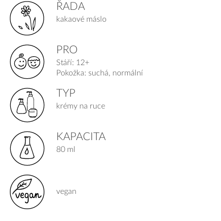
ŘADA
kakaové máslo
PRO
Stáří: 12+
Pokožka: suchá, normální
TYP
krémy na ruce
KAPACITA
80 ml
vegan