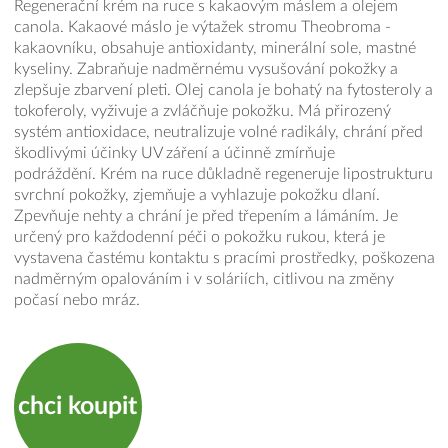
Regenerační krém na ruce s kakaovým máslem a olejem
canola. Kakaové máslo je výtažek stromu Theobroma -
kakaovníku, obsahuje antioxidanty, minerální sole, mastné
kyseliny. Zabraňuje nadměrnému vysušování pokožky a
zlepšuje zbarvení pleti. Olej canola je bohatý na fytosteroly a
tokoferoly, vyživuje a zvláčňuje pokožku. Má přirozený
systém antioxidace, neutralizuje volné radikály, chrání před
škodlivými účinky UV záření a účinně zmírňuje
podráždění. Krém na ruce důkladně regeneruje lipostrukturu
svrchní pokožky, zjemňuje a vyhlazuje pokožku dlaní.
Zpevňuje nehty a chrání je před třepením a lámáním. Je
určený pro každodenní péči o pokožku rukou, která je
vystavena častému kontaktu s pracími prostředky, poškozena
nadměrným opalováním i v soláriích, citlivou na změny
počasí nebo mráz.
chci koupit