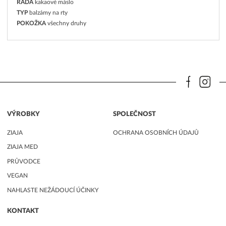
ŘADA
kakaové máslo
TYP
balzámy na rty
POKOŽKA
všechny druhy
VÝROBKY
SPOLEČNOST
ZIAJA
OCHRANA OSOBNÍCH ÚDAJŮ
ZIAJA MED
PRŮVODCE
VEGAN
NAHLASTE NEŽÁDOUCÍ ÚČINKY
KONTAKT