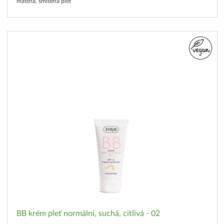
mastná, smíšená pleť
BB krém pleť normální, suchá, citlivá - 02