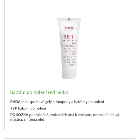
balzám po holení red cedar
ŘADA
men sprchové gely a šampony a balzámy po holení
TYP
balzám po holení
POKOŽKA
podrážděná, zralá/náchylná k vráskam, normální, citlivá,
mastná, smíšená pleť