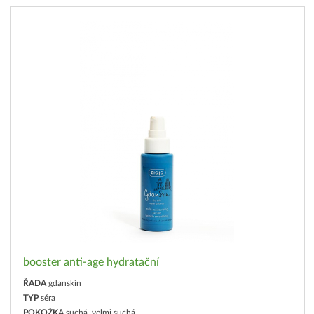
booster anti-age hydratační
ŘADA
gdanskin
TYP
séra
POKOŽKA
suchá, velmi suchá