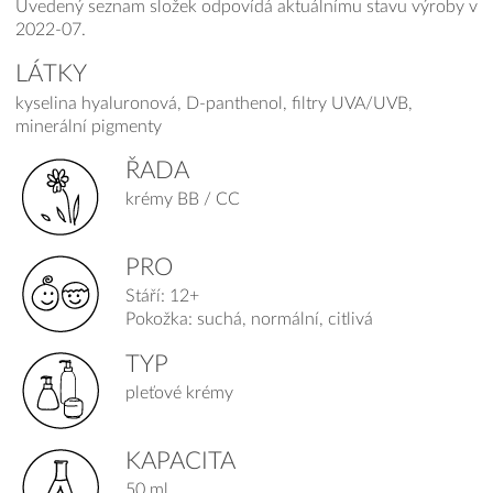
Uvedený seznam složek odpovídá aktuálnímu stavu výroby v
2022-07.
LÁTKY
kyselina hyaluronová, D-panthenol, filtry UVA/UVB,
minerální pigmenty
ŘADA
krémy BB / CC
PRO
Stáří: 12+
Pokožka: suchá, normální, citlivá
TYP
pleťové krémy
KAPACITA
50 ml