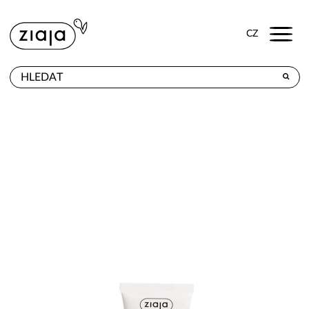
Menu
CZ
PRODEJNY
VÝROBKY
E-SHOP
KONTAKT