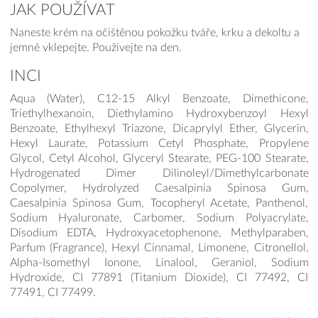
JAK POUŽÍVAT
Naneste krém na očištěnou pokožku tváře, krku a dekoltu a
jemně vklepejte. Používejte na den.
INCI
Aqua (Water), C12-15 Alkyl Benzoate, Dimethicone,
Triethylhexanoin, Diethylamino Hydroxybenzoyl Hexyl
Benzoate, Ethylhexyl Triazone, Dicaprylyl Ether, Glycerin,
Hexyl Laurate, Potassium Cetyl Phosphate, Propylene
Glycol, Cetyl Alcohol, Glyceryl Stearate, PEG-100 Stearate,
Hydrogenated Dimer Dilinoleyl/Dimethylcarbonate
Copolymer, Hydrolyzed Caesalpinia Spinosa Gum,
Caesalpinia Spinosa Gum, Tocopheryl Acetate, Panthenol,
Sodium Hyaluronate, Carbomer, Sodium Polyacrylate,
Disodium EDTA, Hydroxyacetophenone, Methylparaben,
Parfum (Fragrance), Hexyl Cinnamal, Limonene, Citronellol,
Alpha-Isomethyl Ionone, Linalool, Geraniol, Sodium
Hydroxide, CI 77891 (Titanium Dioxide), CI 77492, CI
77491, CI 77499.