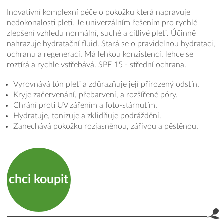
Inovativní komplexní péče o pokožku která napravuje
nedokonalosti pleti. Je univerzálním řešením pro rychlé
zlepšení vzhledu normální, suché a citlivé pleti. Účinně
nahrazuje hydratační fluid. Stará se o pravidelnou hydrataci,
ochranu a regeneraci. Má lehkou konzistenci, lehce se
roztírá a rychle vstřebává. SPF 15 - střední ochrana.
Vyrovnává tón pleti a zdůrazňuje její přirozený odstín.
Kryje začervenání, přebarvení, a rozšířené póry.
Chrání proti UV zářením a foto-stárnutím.
Hydratuje, tonizuje a zklidňuje podráždění.
Zanechává pokožku rozjasněnou, zářivou a pěstěnou.
chci koupit