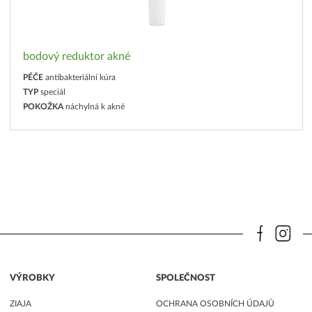
bodový reduktor akné
PÉČE
antibakteriální kúra
TYP
speciál
POKOŽKA
náchylná k akné
VÝROBKY
SPOLEČNOST
ZIAJA
OCHRANA OSOBNÍCH ÚDAJŮ