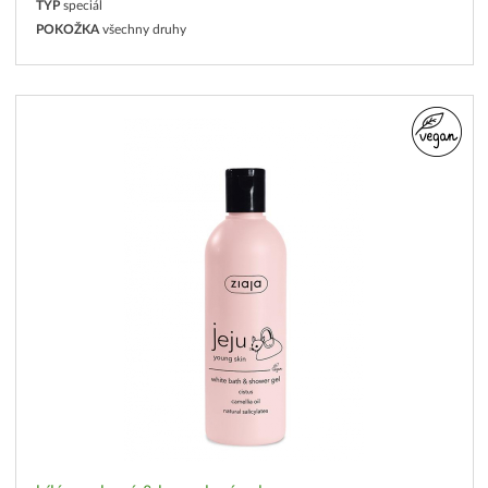
TYP
speciál
POKOŽKA
všechny druhy