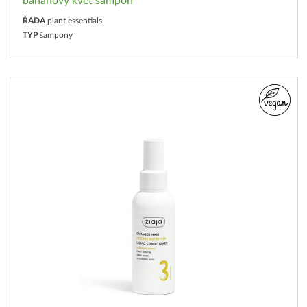
banánový květ šampon
ŘADA
plant essentials
TYP
šampony