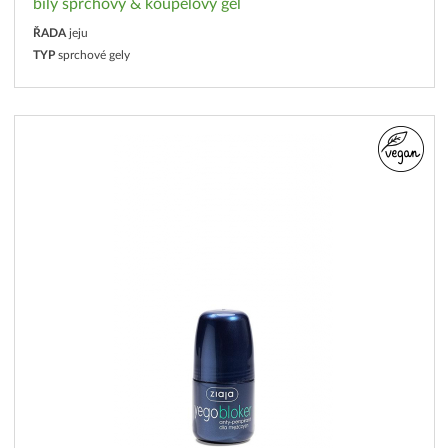
bílý sprchový & koupelový gel
ŘADA
jeju
TYP
sprchové gely