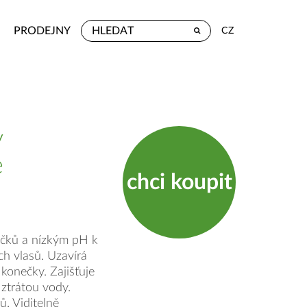
PRODEJNY
CZ
y
e
chci koupit
íčků a nízkým pH k
ch vlasů. Uzavírá
konečky. Zajišťuje
ztrátou vody.
ů. Viditelně