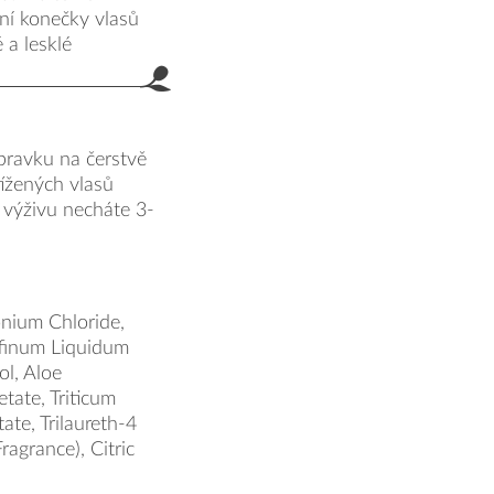
ní konečky vlasů
 a lesklé
ravku na čerstvě
ížených vlasů
 výživu necháte 3-
onium Chloride,
ffinum Liquidum
ol, Aloe
tate, Triticum
ate, Trilaureth-4
agrance), Citric