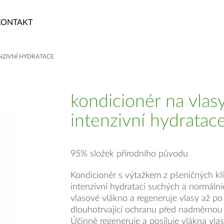
KONTAKT
NZIVNÍ HYDRATACE
kondicionér na vlas
intenzivní hydratac
95% složek přírodního původu
Kondicionér s výtažkem z pšeničných kl
intenzivní hydrataci suchých a normální
vlasové vlákno a regeneruje vlasy až po 
dlouhotrvající ochranu před nadměrnou 
Účinně regeneruje a posiluje vlákna vlas