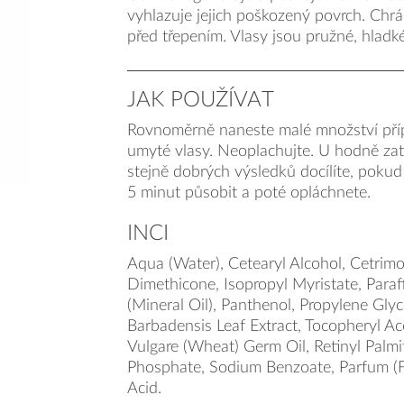
vyhlazuje jejich poškozený povrch. Chrá
před třepením. Vlasy jsou pružné, hladké
JAK POUŽÍVAT
Rovnoměrně naneste malé množství příp
umyté vlasy. Neoplachujte. U hodně zat
stejně dobrých výsledků docílíte, pokud
5 minut působit a poté opláchnete.
INCI
Aqua (Water), Cetearyl Alcohol, Cetrim
Dimethicone, Isopropyl Myristate, Para
(Mineral Oil), Panthenol, Propylene Glyc
Barbadensis Leaf Extract, Tocopheryl Ace
Vulgare (Wheat) Germ Oil, Retinyl Palmit
Phosphate, Sodium Benzoate, Parfum (Fr
Acid.