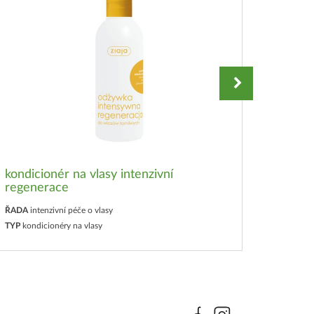
kondicionér na vlasy intenzivní
regenerace
kondic
ŘADA
intenzivní péče o vlasy
ŘADA
in
TYP
kondicionéry na vlasy
TYP
kond