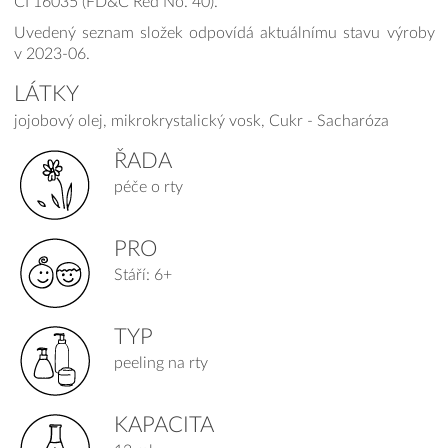
CI 16035 (FD&C Red No. 40).
Uvedený seznam složek odpovídá aktuálnímu stavu výroby
v 2023-06.
LÁTKY
jojobový olej, mikrokrystalický vosk, Cukr - Sacharóza
ŘADA
péče o rty
PRO
Stáří: 6+
TYP
peeling na rty
KAPACITA