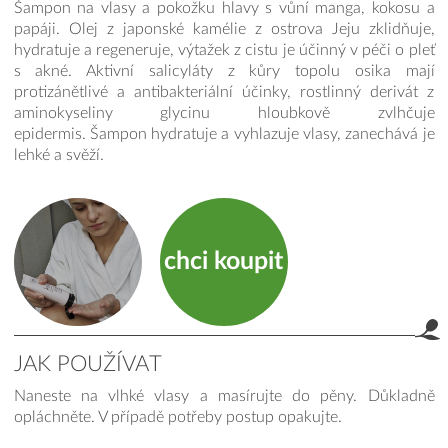
Šampon na vlasy a pokožku hlavy s vůní manga, kokosu a
papáji. Olej z japonské kamélie z ostrova Jeju zklidňuje,
hydratuje a regeneruje, výtažek z cistu je účinný v péči o pleť
s akné. Aktivní salicyláty z kůry topolu osika mají
protizánětlivé a antibakteriální účinky, rostlinný derivát z
aminokyseliny glycinu hloubkově zvlhčuje
epidermis. Šampon hydratuje a vyhlazuje vlasy, zanechává je
lehké a svěží.
chci koupit
JAK POUŽÍVAT
Naneste na vlhké vlasy a masírujte do pěny. Důkladně
product.label.guide
opláchněte. V případě potřeby postup opakujte.