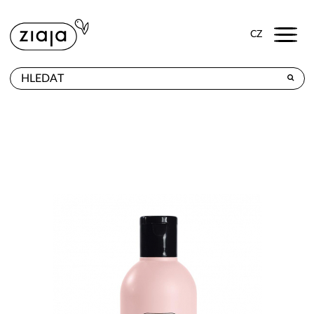
Menu
CZ
PRODEJNY
VÝROBKY
E-SHOP
KONTAKT