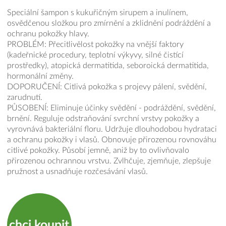
Speciální šampon s kukuřičným sirupem a inulínem,
osvědčenou složkou pro zmírnění a zklidnění podráždění a
ochranu pokožky hlavy.
PROBLÉM: Přecitlivělost pokožky na vnější faktory
(kadeřnické procedury, teplotní výkyvy, silné čistící
prostředky), atopická dermatitida, seboroická dermatitida,
hormonální změny.
DOPORUČENÍ: Citlivá pokožka s projevy pálení, svědění,
zarudnutí.
PŮSOBENÍ: Eliminuje účinky svědění - podráždění, svědění,
brnění. Reguluje odstraňování svrchní vrstvy pokožky a
vyrovnává bakteriální floru. Udržuje dlouhodobou hydrataci
a ochranu pokožky i vlasů. Obnovuje přirozenou rovnováhu
citlivé pokožky. Působí jemně, aniž by to ovlivňovalo
přirozenou ochrannou vrstvu. Zvlhčuje, zjemňuje, zlepšuje
pružnost a usnadňuje rozčesávání vlasů.
chci koupit