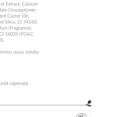
it Extract, Calcium
late Crosspolymer,
d Castor Oil,
 Silica, CI 74160,
fum (Fragrance),
, CI 16035 (FD&C
).
lnímu stavu výroby
konát vápenatý