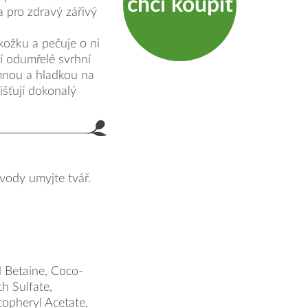
chci koupit
product.label.guide
 pro zdravý zářivý
kožku a pečuje o ni
 odumřelé svrhní
mnou a hladkou na
išťují dokonalý
vody umyjte tvář.
 Betaine, Coco-
h Sulfate,
copheryl Acetate,