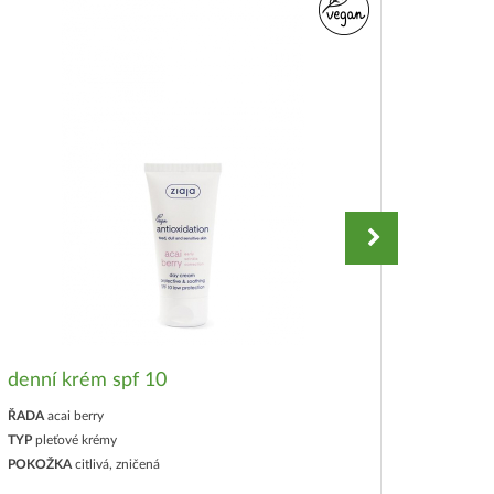
denní krém spf 10
krém n
ŘADA
acai berry
ŘADA
ac
TYP
pleťové krémy
TYP
pleť
POKOŽKA
citlivá, zničená
POKOŽK