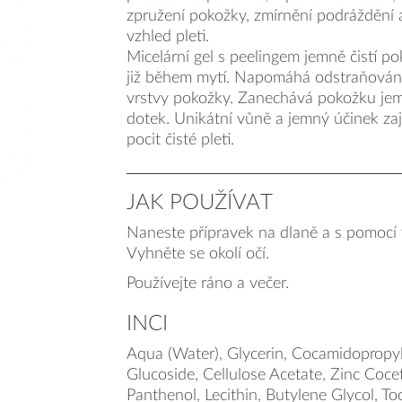
zpružení pokožky, zmírnění podráždění a
vzhled pleti.
Micelární gel s peelingem jemně čistí po
již během mytí. Napomáhá odstraňování
vrstvy pokožky. Zanechává pokožku je
dotek. Unikátní vůně a jemný účinek zaj
pocit čisté pleti.
JAK POUŽÍVAT
Naneste přípravek na dlaně a s pomocí 
Vyhněte se okolí očí.
Používejte ráno a večer.
INCI
Aqua (Water), Glycerin, Cocamidopropyl
Glucoside, Cellulose Acetate, Zinc Cocet
Panthenol, Lecithin, Butylene Glycol, To