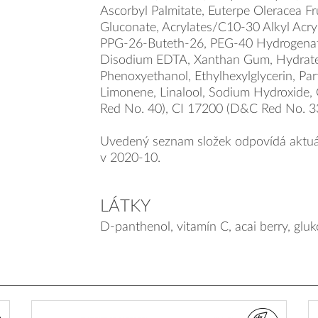
Ascorbyl Palmitate, Euterpe Oleracea Fru
Gluconate, Acrylates/C10-30 Alkyl Acry
PPG-26-Buteth-26, PEG-40 Hydrogenate
Disodium EDTA, Xanthan Gum, Hydrated
Phenoxyethanol, Ethylhexylglycerin, Par
Limonene, Linalool, Sodium Hydroxide
Red No. 40), CI 17200 (D&C Red No. 33
Uvedený seznam složek odpovídá aktuá
v 2020-10.
LÁTKY
D-panthenol, vitamín C, acai berry, glu