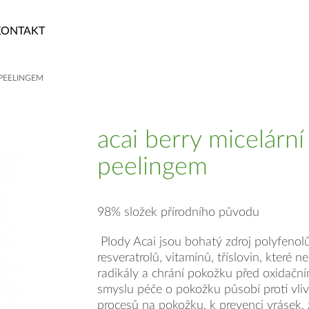
KONTAKT
 PEELINGEM
acai berry micelární 
peelingem
98% složek přírodního původu
Plody Acai jsou bohatý zdroj polyfenol
resveratrolů, vitamínů, tříslovin, které ne
radikály a chrání pokožku před oxidačn
smyslu péče o pokožku působí proti vli
procesů na pokožku, k prevenci vrásek,