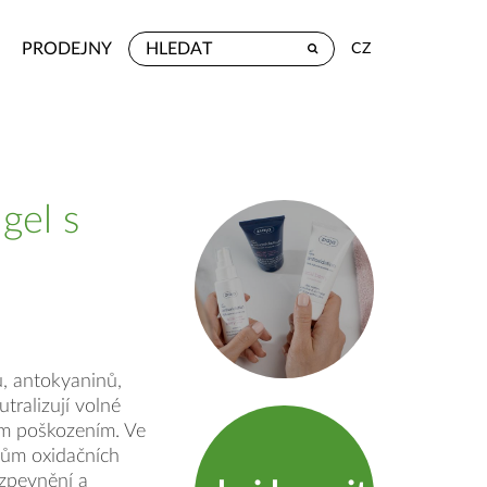
PRODEJNY
CZ
gel s
ů, antokyaninů,
utralizují volné
ím poškozením. Ve
vům oxidačních
 zpevnění a