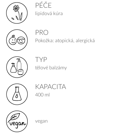
PÉČE
lipidová kúra
PRO
Pokožka: atopická, alergická
TYP
tělové balzámy
KAPACITA
400 ml
vegan