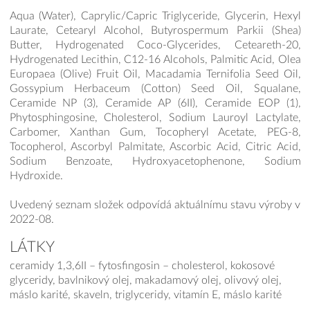
Aqua (Water), Caprylic/Capric Triglyceride, Glycerin, Hexyl
Laurate, Cetearyl Alcohol, Butyrospermum Parkii (Shea)
Butter, Hydrogenated Coco-Glycerides, Ceteareth-20,
Hydrogenated Lecithin, C12-16 Alcohols, Palmitic Acid, Olea
Europaea (Olive) Fruit Oil, Macadamia Ternifolia Seed Oil,
Gossypium Herbaceum (Cotton) Seed Oil, Squalane,
Ceramide NP (3), Ceramide AP (6II), Ceramide EOP (1),
Phytosphingosine, Cholesterol, Sodium Lauroyl Lactylate,
Carbomer, Xanthan Gum, Tocopheryl Acetate, PEG-8,
Tocopherol, Ascorbyl Palmitate, Ascorbic Acid, Citric Acid,
Sodium Benzoate, Hydroxyacetophenone, Sodium
Hydroxide.
Uvedený seznam složek odpovídá aktuálnímu stavu výroby v
2022-08.
LÁTKY
ceramidy 1,3,6II – fytosfingosin – cholesterol, kokosové
glyceridy, bavlnikový olej, makadamový olej, olivový olej,
máslo karité, skaveln, triglyceridy, vitamín E, máslo karité