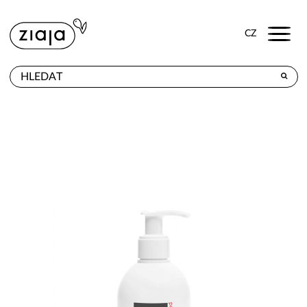
Menu
CZ
PRODEJNY
VÝROBKY
E-SHOP
KONTAKT