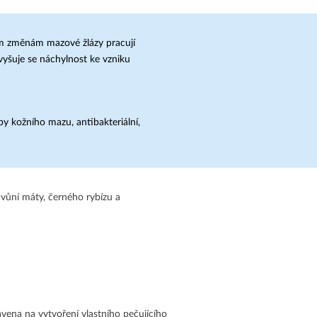
ím změnám mazové žlázy pracují
vyšuje se náchylnost ke vzniku
by kožního mazu, antibakteriální,
 vůní máty, černého rybízu a
ravena na vytvoření vlastního pečujícího