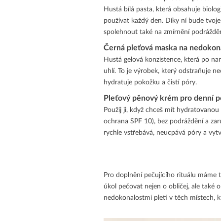
Hustá bílá pasta, která obsahuje biolog
používat každý den. Díky ní bude tvoje 
spolehnout také na zmírnění podrážděn
Černá pleťová maska na nedokona
Hustá gelová konzistence, která po n
uhlí. To je výrobek, který odstraňuje n
hydratuje pokožku a čistí póry.
Pleťový pěnový krém pro denní po
Použij ji, když chceš mít hydratovanou 
ochrana SPF 10), bez podráždění a za
rychle vstřebává, neucpává póry a vyt
Pro doplnění pečujícího rituálu máme t
úkol pečovat nejen o obličej, ale také 
nedokonalostmi pleti v těch místech, 