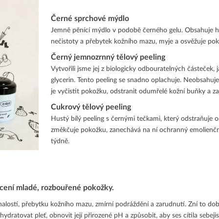
Černé sprchové
mýdlo
Jemně pěnící mýdlo v podobě černého gelu. Obsahuje hy
nečistoty a přebytek kožního mazu, myje a osvěžuje poko
Černý jemnozrnný tělový peeling
Vytvořili jsme jej z biologicky odbouratelných částeček, j
glycerin. Tento peeling se snadno oplachuje. Neobsahuj
je vyčistit pokožku, odstranit odumřelé kožní buňky a z
Cukrový tělový peeling
Hustý bílý peeling s černými tečkami, který odstraňuje 
změkčuje pokožku, zanechává na ní ochranný emolienční 
týdně.
rocení mladé, rozbouřené pokožky.
alostí, přebytku kožního mazu, zmírní podráždění a zarudnutí. Zní to dob
ydratovat pleť, obnovit její přirozené pH a způsobit, aby ses cítila sebejis