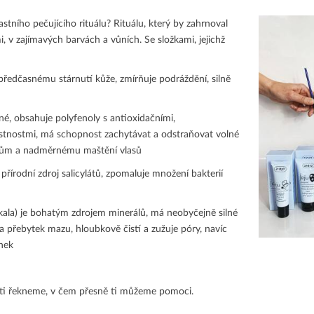
stního pečujícího rituálu? Rituálu, který by zahrnoval
 v zajímavých barvách a vůních. Se složkami, jejichž
 předčasnému stárnutí kůže, zmírňuje podráždění, silně
né, obsahuje polyfenoly s antioxidačními,
lastnostmi, má schopnost zachytávat a odstraňovat volné
lupům a nadměrnému maštění vlasů
o
přírodní zdroj salicylátů, zpomaluje množení bakterií
čekala) je bohatým zdrojem minerálů, má neobyčejně silné
y a přebytek mazu, hloubkově čistí a zužuje póry, navíc
inek
ď ti řekneme, v čem přesně ti můžeme pomoci.