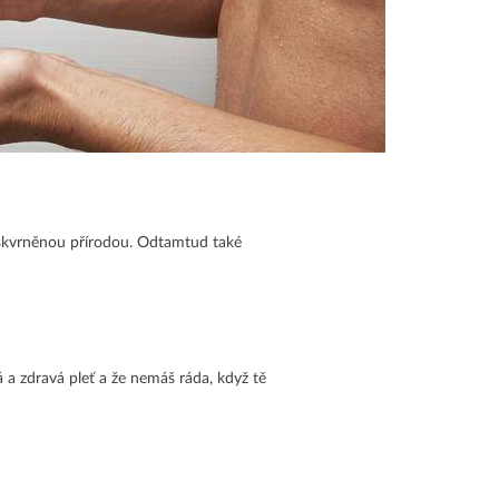
eposkvrněnou přírodou. Odtamtud také
á a zdravá pleť a že nemáš ráda, když tě