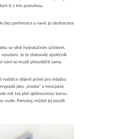
které ti s tím pomohou.
i. Je bez parfemace a navíc je obohacena
átku se silně hydratačním účinkem.
 vysušení. Je to dokonalý společník
é vůni se musíš přesvědčit sama.
ší nabídce objevil právě pro mladou
 nevypadá jako „maska“ a neucpává
ude mít tvá pleť sjednocenou barvu,
pu nude. Pamatuj, můžeš jej použít