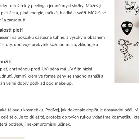
icky rozložitelný peeling a jemné mycí složky. Můžeš ji
pleť čistá, plná energie, měkká, hladká a svěží. Můžeš se
í a zarudnutí.
losti
pleti
anesení na pokožku částečně tuhne, s vysokým obsahem
ečistoty, upravuje přebytek kožního mazu, zklidňuje a
užití
pleť, chráněnou proti UV (pěna má UV filtr, nízká
rudnutí. Jemný krém ve formě pěny se snadno nanáší a
váří velmi dobrý podklad pod make-up.
aké tělovou kosmetiku. Podívej, jak dokonale doplňuje dosavadní péči. M
o celé tělo. Je to důležité, protože do tvých rukou vkládáme kosmetiku, k
která potřebují nekompromisní účinek.