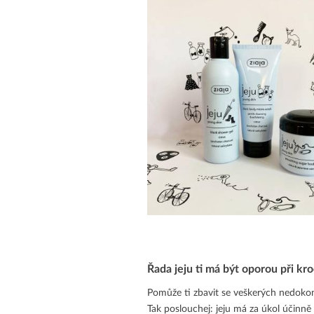
Řada jeju ti má být oporou při k
Pomůže ti zbavit se veškerých nedokon
Tak poslouchej: jeju má za úkol účinně h