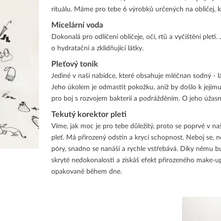
rituálu. Máme pro tebe 6 výrobků určených na obličej, 
Micelární voda
Dokonalá pro odlíčení obličeje, očí, rtů a vyčištění plet
o hydratační a zklidňující látky.
Pleťový tonik
Jediné v naší nabídce, které obsahuje mléčnan sodný - l
Jeho úkolem je odmastit pokožku, aniž by došlo k jejímu
pro boj s rozvojem bakterií a podrážděním. O jeho úžasn
Tekutý korektor pleti
Víme, jak moc je pro tebe důležitý, proto se poprvé v na
pleť. Má přirozený odstín a krycí schopnost. Neboj se,
póry, snadno se nanáší a rychle vstřebává. Díky němu b
skryté nedokonalosti a získáš efekt přirozeného make-u
opakovaně během dne.