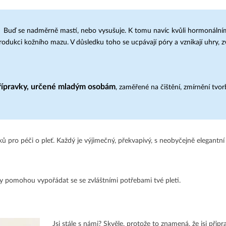
ká. Buď se nadměrně mastí, nebo vysušuje. K tomu navíc kvůli hormonáln
produkci kožního mazu. V důsledku toho se ucpávají póry a vznikají uhry, z
řípravky, určené mladým osobám
, zaměřené na čištění, zmírnění tvor
pro péči o pleť. Každý je výjimečný, překvapivý, s neobyčejně elegantní
átky pomohou vypořádat se se zvláštními potřebami tvé pleti.
Jsi stále s námi? Skvěle, protože to znamená, že jsi přip