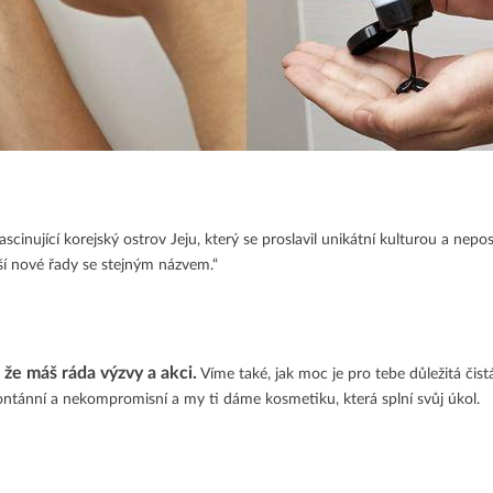
fascinující korejský ostrov Jeju, který se proslavil unikátní kulturou a n
aší nové řady se stejným názvem.“
, že máš ráda výzvy a akci.
Víme také, jak moc je pro tebe důležitá čist
ontánní a nekompromisní a my ti dáme kosmetiku, která splní svůj úkol.