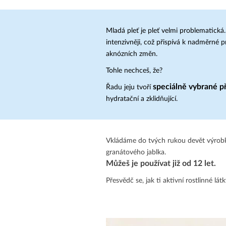
Mladá pleť je pleť velmi problematic
intenzivněji, což přispívá k nadměrné 
aknózních změn.
Tohle nechceš, že?
speciálně vybrané p
Řadu jeju tvoří
hydratační a zklidňující.
Vkládáme do tvých rukou devět výrobků 
granátového jablka.
Můžeš je používat již od 12 let.
Přesvědč se, jak ti aktivní rostlinné l