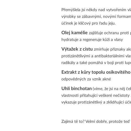
Přemýšlela jsi někdy nad vytvořením vla
výrobky se zábavnými, novými formami,
účinek je klíčový pro řadu jeju.
Olej kamélie
zajišťuje ochranu proti
hydratuje a regeneruje kůži a vlasy
Výtažek z cistu
zmírňuje příznaky ak
protizánětlivými a antibakteriálními v
radikály a také pomáhá v boji proti 
Extrakt z kůry topolu osikovitéh
odpovědných za vznik akné
Uhlí binchotan
(víme, že jsi na něj 
vlastnosti přitahující veškeré nečistot
vykazuje protizánětlivý a zklidňující úč
Zajímá tě to? Velmi dobře, protože te