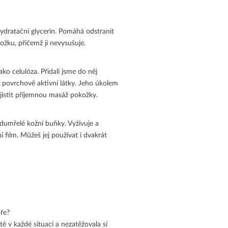
dratační glycerin. Pomáhá odstranit
žku, přičemž ji nevysušuje.
ako celulóza. Přidali jsme do něj
e povrchově aktivní látky. Jeho úkolem
ajistit příjemnou masáž pokožky.
odumřelé kožní buňky. Vyživuje a
film. Můžeš jej používat i dvakrát
ře?
tě v každé situaci a nezatěžovala si