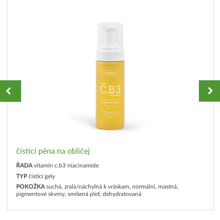
čisticí pěna na obličej
ŘADA
vitamín c.b3 niacinamide
TYP
čistící gely
POKOŽKA
suchá, zralá/náchylná k vráskam, normální, mastná,
pigmentové skvrny, smíšená pleť, dehydratovaná