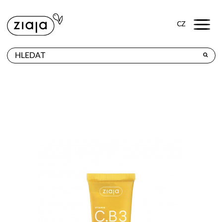
Menu
CZ
PRODEJNY
VÝROBKY
E-SHOP
KONTAKT