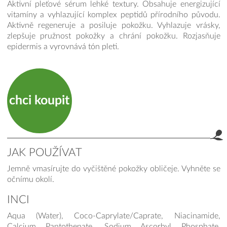
Aktivní pleťové sérum lehké textury. Obsahuje energizující
vitamíny a vyhlazující komplex peptidů přírodního původu.
Aktivně regeneruje a posiluje pokožku. Vyhlazuje vrásky,
zlepšuje pružnost pokožky a chrání pokožku. Rozjasňuje
epidermis a vyrovnává tón pleti.
chci koupit
JAK POUŽÍVAT
Jemně vmasírujte do vyčištěné pokožky obličeje. Vyhněte se
očnímu okolí.
INCI
Aqua (Water), Coco-Caprylate/Caprate, Niacinamide,
Calcium Pantothenate, Sodium Ascorbyl Phosphate,