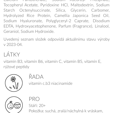
Tocopheryl Acetate, Pyridoxine HCl, Maltodextrin, Sodium
Starch Octenylsuccinate, Silica, Glycerin, Carbomer,
Hydrolyzed Rice Protein, Camellia Japonica Seed Oil,
Sodium Hyaluronate, Polyglyceryl-2 Caprate, Disodium
EDTA, Hydroxyacetophenone, Parfum (Fragrance), Linalool,
Geraniol, Sodium Hydroxide.
Uvedený seznam složek odpovídá aktuálnímu stavu výroby
v 2023-04.
LÁTKY
vitamín B3, vitamín B6, vitamín C, vitamín B5, vitamín E,
rýžové peptidy
ŘADA
vitamín c.b3 niacinamide
PRO
Stáří: 20+
Pokožka: suchá, zralá/náchylná k vráskam,