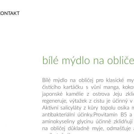
KONTAKT
bílé mýdlo na obliče
Bílé mýdlo na obličej pro klasické my
čistícího kartáčku s vůní manga, koko
japonské kamélie z ostrova Jeju zkli
regeneruje, výtažek z cistu je účinný v
Aktivní salicyláty z kůry topolu osika m
antibakteriální účinky.Provitamín B5 a 
aminokyseliny glycinu účinně zklidňují
na obličej důkladně myje, odmašťuje