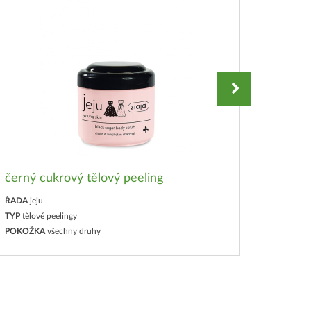
černý cukrový tělový peeling
černý 
ŘADA
jeju
ŘADA
jej
TYP
tělové peelingy
TYP
peel
POKOŽKA
všechny druhy
POKOŽK