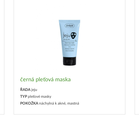
černá pleťová maska
ŘADA
jeju
TYP
pleťové masky
POKOŽKA
náchylná k akné, mastná