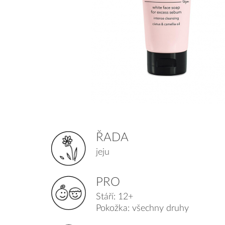
ŘADA
jeju
PRO
Stáří: 12+
Pokožka: všechny druhy