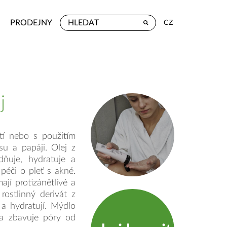
PRODEJNY
CZ
j
tí nebo s použitím
su a papáji. Olej z
dňuje, hydratuje a
 péči o pleť s akné.
ají protizánětlivé a
rostlinný derivát z
 a hydratují. Mýdlo
 a zbavuje póry od