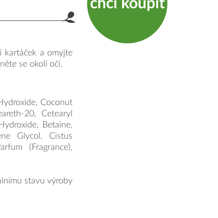
chci koupit
product.label.guide
í kartáček a omyjte
něte se okolí očí.
 Hydroxide, Coconut
eareth-20, Cetearyl
Hydroxide, Betaine,
ene Glycol, Cistus
arfum (Fragrance),
lnímu stavu výroby