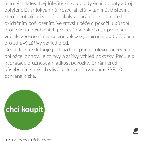
účinných látek. Nejdůležitější jsou plody Acai, bohatý zdroj
polyfenolů, antokyaninů, resveratrolů, vitamínů, tříslovin,
které neutralizují volné radikály a chrání pokožku před
oxidačním poškozením. Ve smyslu péče o pokožku působí
proti vlivům oxidačních procesů na pokožku, k prevenci
vrásek, zpevnění a zpružení pokožky, zmírnění podráždění a
pro zdravý zářivý vzhled pleti.
Denní krém zklidňuje podráždění, přináší úlevu začervenalé
pokožce, obnovuje zdravý a zářivý vzhled pokožky. Pečuje o
hydrataci, pružnost a hladkost pokožky. Chrání před
působením vnějších vlivů a slunečním zářením SPF 10 -
ochrana nízká.
chci koupit