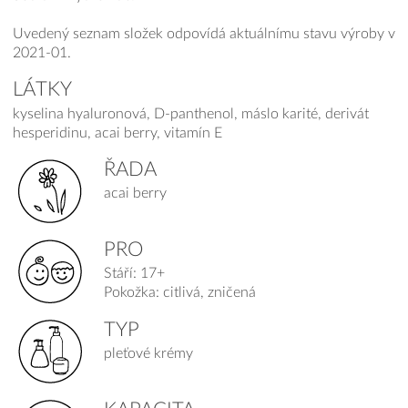
Uvedený seznam složek odpovídá aktuálnímu stavu výroby v
2021-01.
LÁTKY
kyselina hyaluronová, D-panthenol, máslo karité, derivát
hesperidinu, acai berry, vitamín E
ŘADA
acai berry
PRO
Stáří: 17+
Pokožka: citlivá, zničená
TYP
pleťové krémy