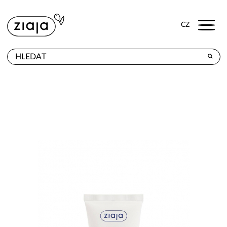
Menu
CZ
PRODEJNY
VÝROBKY
E-SHOP
KONTAKT