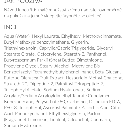
JAK POUŽÍVAT
Návod k použití: malé množství krému naneste rovnoměrně
na pokožku a jemně vklepejte. Vyhněte se okolí očí.
INCI
Aqua (Water), Hexyl Laurate, Ethylhexyl Methoxycinnamate,
Butyl Methoxydibenzoylmethane, Glycerin,
Triethylhexanoin, Caprylic/Capric Triglyceride, Glyceryl
Stearate Citrate, Octocrylene, Steareth-2, Panthenol,
Butyrospermum Parkii (Shea) Butter, Dimethicone,
Propylene Glycol, Stearyl Alcohol, Methylene Bis-
Benzotriazolyl Tetramethylbutylphenol (nano), Beta-Glucan,
Euterpe Oleracea Fruit Extract, Hesperidin Methyl Chalcone,
Steareth-20, Dipeptide-2, Palmitoyl Tetrapeptide-7,
Tocopheryl Acetate, Sodium Hyaluronate, Sodium
Acrylate/Sodium Acryloyldimethyl Taurate Copolymer,
Isohexadecane, Polysorbate 80, Carbomer, Disodium EDTA,
PEG-8, Tocopherol, Ascorbyl Palmitate, Ascorbic Acid, Citric
Acid, Phenoxyethanol, Ethylhexylglycerin, Parfum
(Fragrance), Limonene, Linalool, Citronellol, Coumarin,
Sodium Hydroxide.